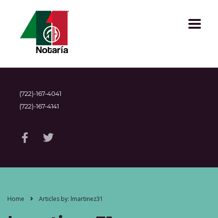
(722)-167-4041
(722)-167-4141
Home
Articles by: lmartinez31