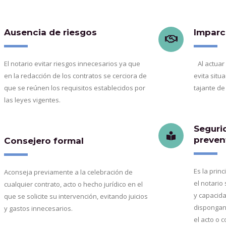
Ausencia de riesgos
Imparc
El notario evitar riesgos innecesarios ya que
Al actuar
en la redacción de los contratos se cerciora de
evita situ
que se reúnen los requisitos establecidos por
tajante de
las leyes vigentes.
Seguri
preven
Consejero formal
Es la prin
Aconseja previamente a la celebración de
el notario
cualquier contrato, acto o hecho jurídico en el
y capacida
que se solicite su intervención, evitando juicios
dispongan 
y gastos innecesarios.
el acto o c