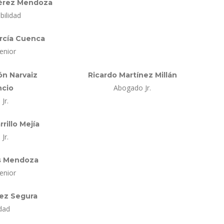
Pérez Mendoza
bilidad
arcía Cuenca
enior
ón Narvaiz
Ricardo Martínez Millán
Abogado Jr.
ncio
Jr.
rrillo Mejía
Jr.
as Mendoza
enior
ez Segura
dad