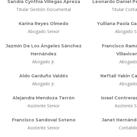
Sandra Cynthia Villegas Apreza
Leonardo Daniel 
Titular Gestión Documental
Titular Conta
Karina Reyes Olmedo
Yulliana Paola G
Abogado Senior
Abogado S
Jazmín De Los Ángeles Sánchez
Francisco Ram
Hernández
Villavice
Abogado Jr.
Abogado 
Aldo Garduño Valdés
Neftali Yakin Ca
Abogado Jr.
Abogado 
Alejandra Mendoza Terrón
Israel Contrer
Asistente Senior
Asistente S
Francisco Sandoval Soteno
Janet Hernánd
Asistente Senior
Contabili