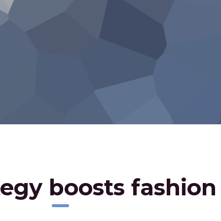
tegy boosts fashio