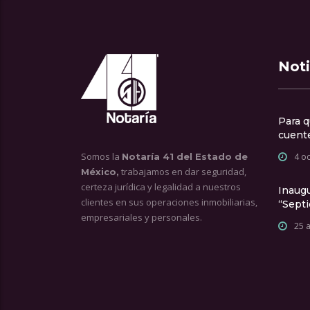
Noti
Para q
cuente
Somos la
Notaría 41 del Estado de
4 o
trabajamos en dar seguridad,
México,
certeza jurídica y legalidad a nuestros
Inaug
clientes en sus operaciones inmobiliarias,
“Sept
empresariales y personales.
25 