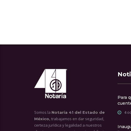
Noti
Para q
cuente
Somos la
Notaría 41 del Estado de
4 o
trabajamos en dar seguridad,
México,
certeza jurídica y legalidad a nuestros
Inaug